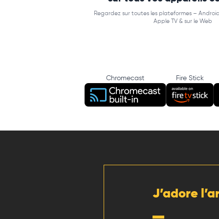
Regardez sur toutes les plateformes – Android
Apple TV & sur le Web
Chromecast
Fire Stick
J’adore l’a