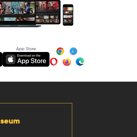
App Store
Museum