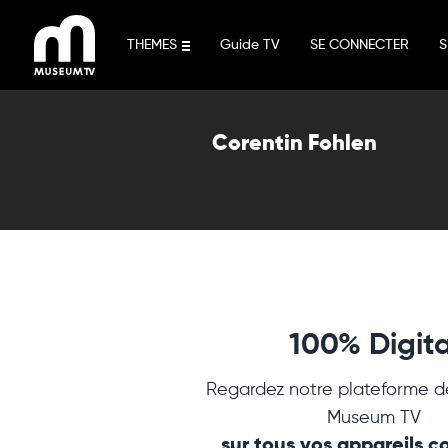
Aller
au
THEMES
Guide TV
SE CONNECTER
S
contenu
Corentin Fohlen
100% Digita
Regardez notre plateforme d
Museum TV
sur tous vos appareils 