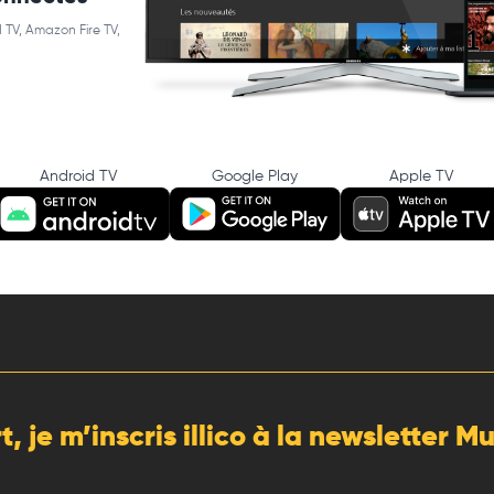
 TV, Amazon Fire TV,
Android TV
Google Play
Apple TV
rt, je m’inscris illico à la newsletter 