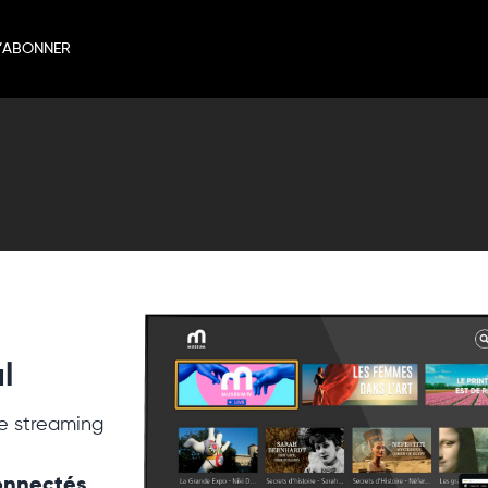
’ABONNER
l
e streaming
connectés