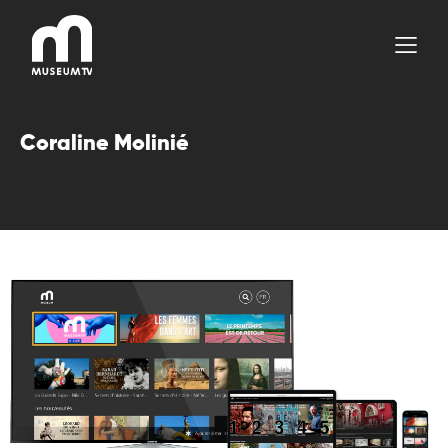
Aller
au
contenu
Coraline Molinié