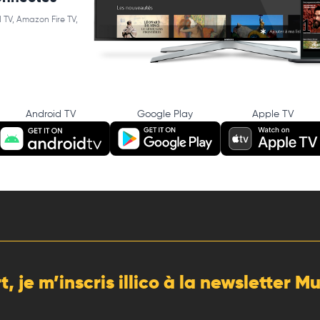
 TV, Amazon Fire TV,
Android TV
Google Play
Apple TV
rt, je m’inscris illico à la newsletter 