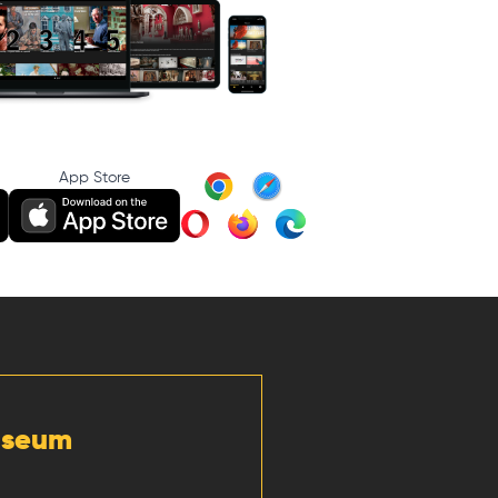
App Store
Museum