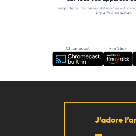
Regardez sur toutes les plateformes – Android
Apple TV & sur le Web
Chromecast
Fire Stick
J’adore l’a