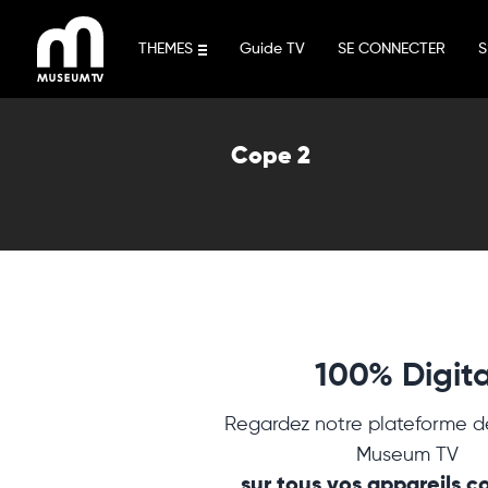
Aller
au
THEMES
Guide TV
SE CONNECTER
S
contenu
Cope 2
100% Digita
Regardez notre plateforme d
Museum TV
sur tous vos appareils 