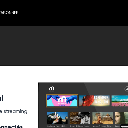
’ABONNER
l
e streaming
connectés