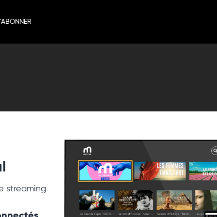
’ABONNER
l
e streaming
connectés