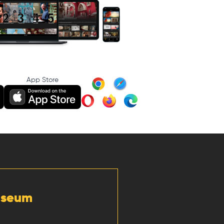
App Store
Museum