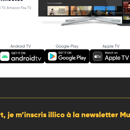
 TV, Amazon Fire TV,
Android TV
Google Play
Apple TV
rt, je m’inscris illico à la newsletter 