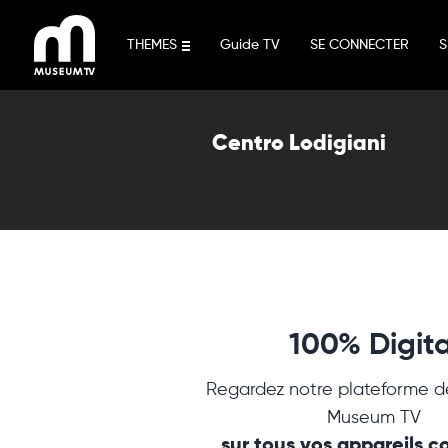
Aller
au
THEMES
Guide TV
SE CONNECTER
S
contenu
Centro Lodigiani
100% Digita
Regardez notre plateforme d
Museum TV
sur tous vos appareils 