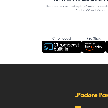
Regardez sur toutes les plateformes – Android
Apple TV & sur le Web
Chromecast
Fire Stick
J’adore l’a