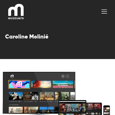
Aller
au
contenu
Caroline Molinié