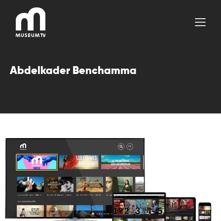
Aller
au
contenu
Abdelkader Benchamma