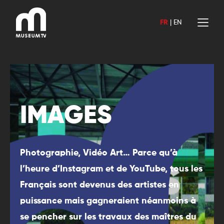
Aller
au
FR
|
EN
contenu
IMAGES
Photographie, Vidéo Art… Parce qu’à
l’heure d’Instagram et de YouTube, tous les
Français sont devenus des artistes en
puissance mais gagneraient néanmoins à
se pencher sur les travaux des maîtres du