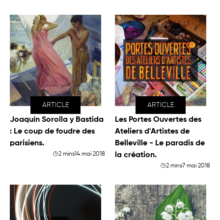
ARTICLE
ARTICLE
Joaquín Sorolla y Bastida
Les Portes Ouvertes des
: Le coup de foudre des
Ateliers d'Artistes de
parisiens.
Belleville - Le paradis de
2 mins
14 mai 2018
la création.
2 mins
7 mai 2018