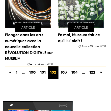
ARTICLE
ARTICLE
Plonger dans les arts
En mai, Museum fait ce
numériques avec la
qu'il lui plaît !
nouvelle collection
3 mins
30 avril 2018
RÊVOLUTION DIGITALE sur
MUSEUM
4 mins
4 mai 2018
«
1
…
100
101
102
103
104
…
122
»